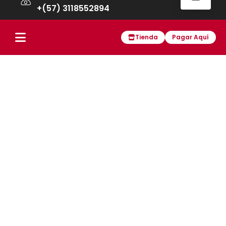
+(57) 3118552894
servicio.cliente@cuperz.com
Tienda
Pagar Aquí
Horarios de
Lun-Vie 7am 12:30 pm - 1:30 pm a 3pm
Políticas de tratamiento de datos
Preguntas frecuentes
Políticas de garantía