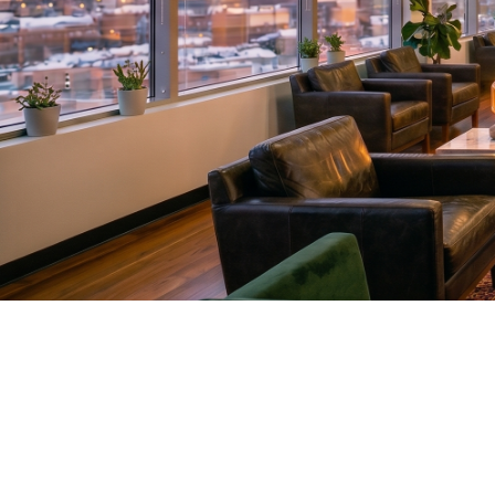
Lumina
rias