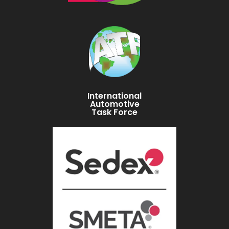
International
Automotive
Task Force