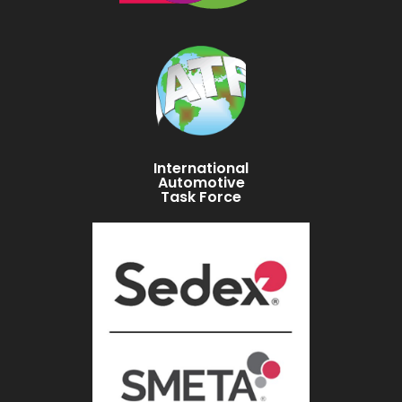
International
Automotive
Task Force