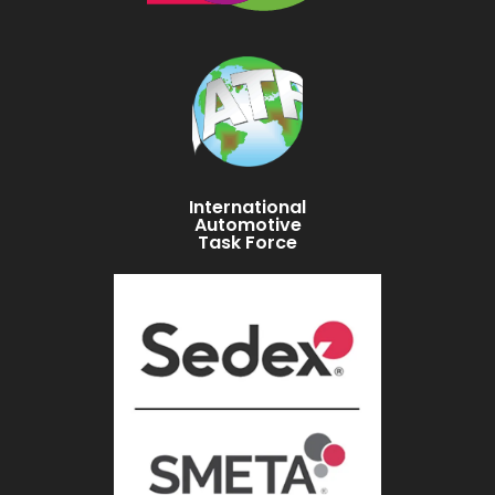
International
Automotive
Task Force