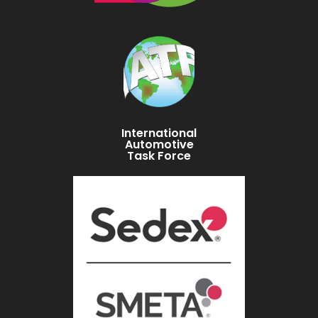
International
Automotive
Task Force