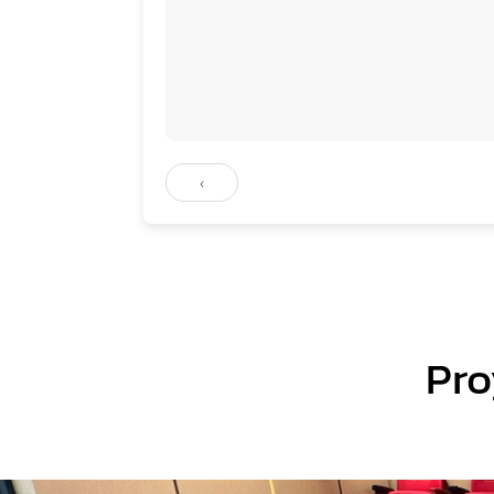
‹
Pro