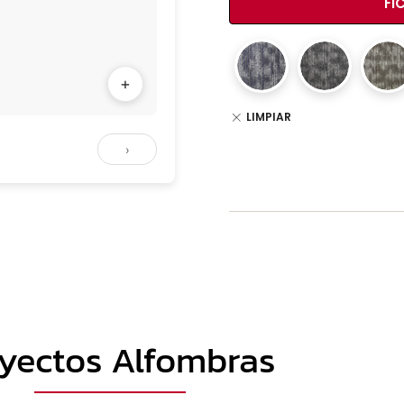
FI
+
LIMPIAR
›
yectos Alfombras