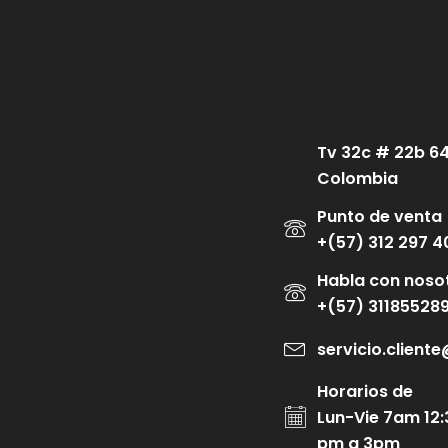
Tv 32c # 22b 6
Colombia
Punto de venta
+(57) 312 297 4
Habla con noso
+(57) 31185528
servicio.clien
Horarios de
Lun-Vie 7am 12:
pm a 3pm