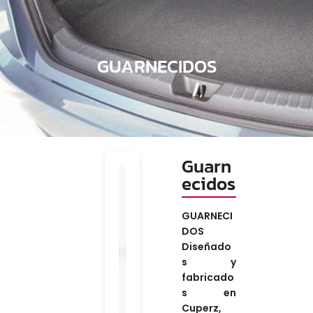
GUARNECIDOS
Guarn
ecidos
GUARNECI
DOS
Dise
ña
do
›
‹
s y
fabricado
s en
Cuperz
,