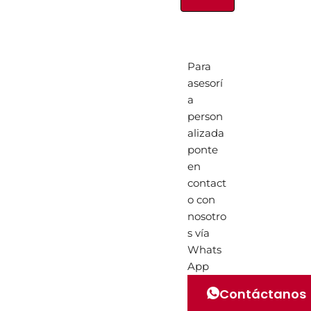
Para
asesorí
a
person
alizada
ponte
en
contact
o con
nosotro
s vía
Whats
App
Contáctanos