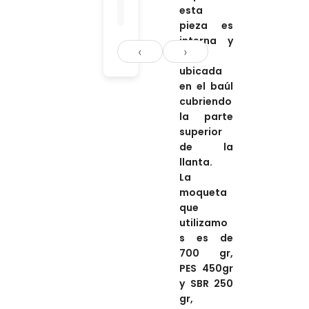
+
esta
pieza es
interna y
‹
›
está
ubicada
en el baúl
cubriendo
l
a parte
superior
de la
llanta.
La
moqueta
que
utilizamo
s es de
700 gr,
PES 450gr
y SBR 250
gr,