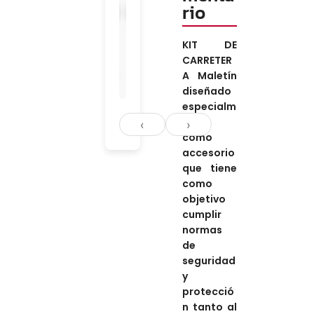
rio
›
‹
KIT DE
CARRETER
+
A
Maletín
diseñado
especialm
ente
‹
›
como
ac
cesorio
que
tiene
como
objetivo
cumplir
normas
de
seguridad
y
protecció
n
tanto al