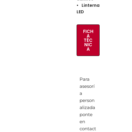
•
Linterna
LED
FICH
A
TÉC
NIC
A
Para
asesorí
a
person
alizada
ponte
en
contact