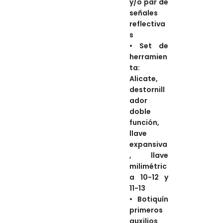
y/o par de
señales
reflectiva
s
•
Set de
herramien
ta:
Alicate,
destornill
ador
✕
doble
función,
llave
expansiva
, llave
milimétric
a 10
-12 y
11-13
•
B
otiquín
primeros
auxilios