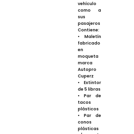
vehículo
como a
sus
pasajeros
Contiene:
•
Maletín
fabricado
en
moqueta
marca
Autopro
Cuperz
•
Extintor
de 5 libras
•
Par de
tacos
plásticos
•
Par de
conos
plásticas