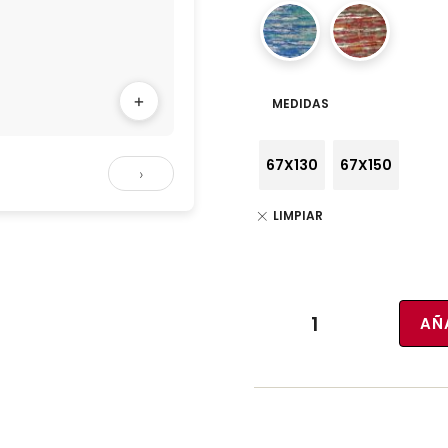
+
MEDIDAS
67X130
67X150
›
LIMPIAR
AÑ