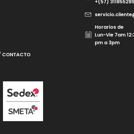
+(57) 31185528
servicio.clien
Horarios de
Lun-Vie 7am 12:
pm a 3pm
/ CONTACTO