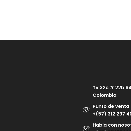
l
V
o
a
r
l
a
o
d
r
o
a
c
d
o
o
n
c
0
o
d
n
e
0
5
d
e
5
Tv 32c # 22b 6
Colombia
Punto de venta
+(57) 312 297 4
Habla con noso