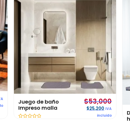
✕
VA
$
53,000
Juego de baño
do
Impreso malla
$
25,200
IVA
D
incluido
h
V
a