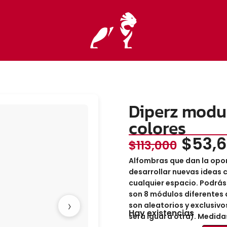
Diperz modu
colores
$
53,
$
113,000
Alfombras que dan la opor
desarrollar nuevas ideas
cualquier espacio. Podrás 
son 8 módulos diferentes 
›
son aleatorios y exclusivo
Hay existencias
será igual a otra).
Medida