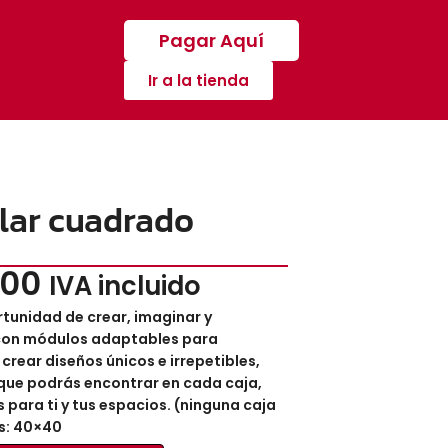
Pagar Aquí
Ir a la tienda
lar cuadrado
600
IVA incluido
tunidad de crear, imaginar y
 con módulos adaptables para
crear diseños únicos e irrepetibles,
que podrás encontrar en cada caja,
s para ti y tus espacios. (ninguna caja
s: 40×40