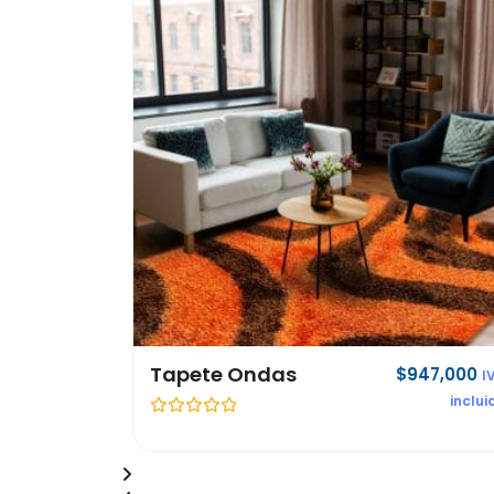
Tapete Ondas
$
947,000
I
inclui
V
a
l
o
r