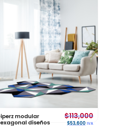
$
113,000
iperz modular
exagonal diseños
$
53,600
IVA
incluido