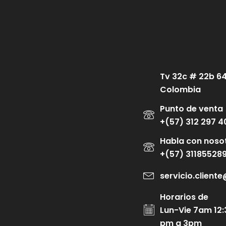
Tv 32c # 22b 6
Colombia
Punto de venta
+(57) 312 297 4
Habla con noso
+(57) 31185528
servicio.clien
Horarios de
Lun-Vie 7am 12:
pm a 3pm