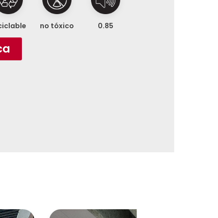
ciclable
no tóxico
0.85
ca