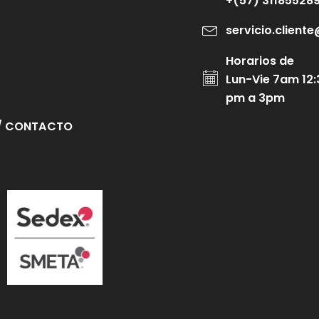
+(57) 31185528
servicio.clien
Horarios de
Lun-Vie 7am 12:
pm a 3pm
/ CONTACTO