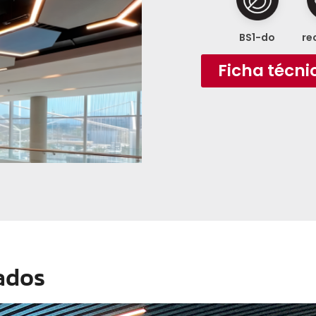
BS1-do
re
Ficha técni
ados