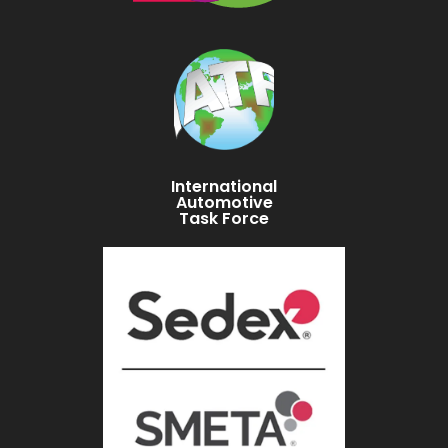
International
Automotive
Task Force