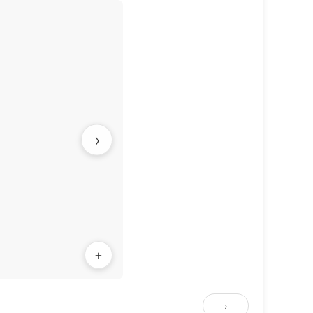
›
+
›