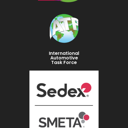
International
Automotive
Task Force