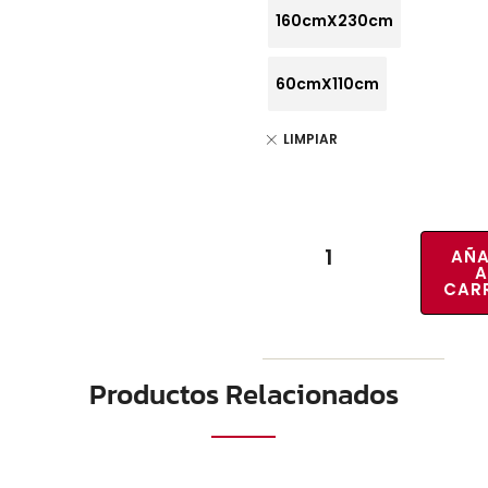
160cmX230cm
60cmX110cm
LIMPIAR
AÑA
A
CAR
Productos Relacionados