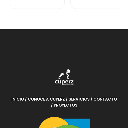
o
n
c
0
o
d
n
e
0
5
d
e
5
INICIO
/ CONOCE A CUPERZ
/ SERVICIOS
/ CONTACTO
/ PROYECTOS