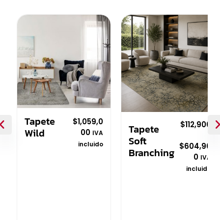
✕
Tapete
$
1,059,0
$
112,900
Tapete
Wild
00
IVA
-
Soft
incluido
$
604,90
Branching
0
IVA
V
a
incluido
l
V
o
a
r
l
a
o
d
r
o
a
c
d
o