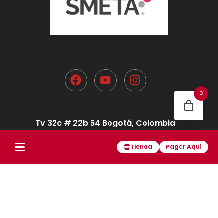
0
Tv 32c # 22b 64 Bogotá, Colombia
Punto de venta
Tienda
Pagar Aquí
+(57) 312 297 4053
Habla con nosotros
+(57) 3118552894
servicio.cliente@cuperz.com