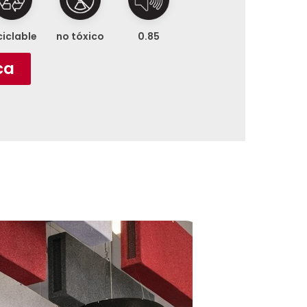
ciclable
no tóxico
0.85
ca