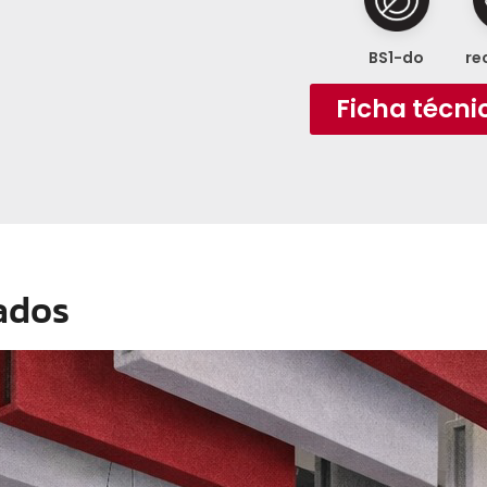
BS1-do
re
Ficha técni
ados