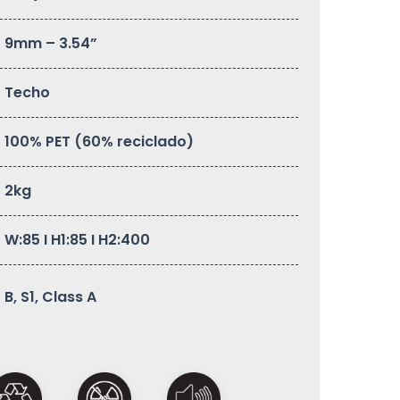
9mm – 3.54”
Techo
100% PET (60% reciclado)
2kg
W:85 I H1:85 I H2:400
B, S1, Class A