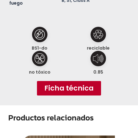
B, S1, Class A
fuego
BS1-do
reciclable
no tóxico
0.85
Ficha técnica
Productos relacionados