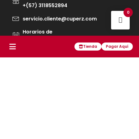
+(57) 3118552894
0
servicio.cliente@cuperz.com
Horarios de
Lun-Vie 7am 12:30 pm - 1:30 pm a 3pm
Tienda
Pagar Aquí
Políticas de tratamiento de datos
Preguntas frecuentes
Políticas de garantía