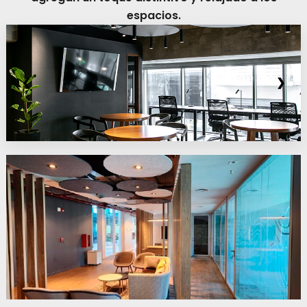
espacios.
❮
❯