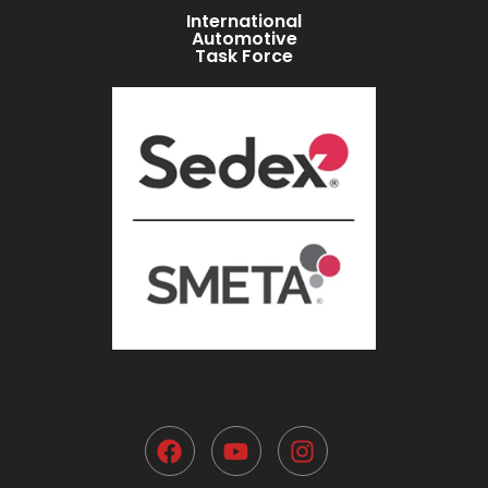
International
Automotive
Task Force