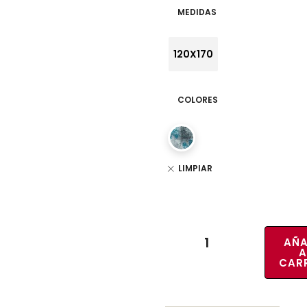
MEDIDAS
120X170
COLORES
LIMPIAR
AÑA
A
CAR