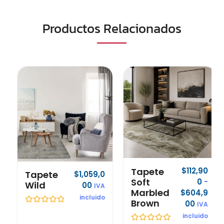
Productos Relacionados
Tapete
$
112,90
Tapete
$
1,059,0
Soft
0
-
Wild
00
IVA
Marbled
$
604,9
incluido
Brown
00
IVA
V
incluido
a
l