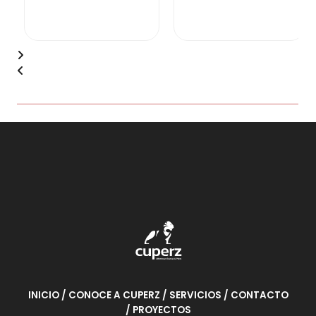
a
c
✕
d
o
o
n
c
0
o
d
n
e
0
5
d
e
5
INICIO
/ CONOCE A CUPERZ
/ SERVICIOS
/ CONTACTO
/ PROYECTOS