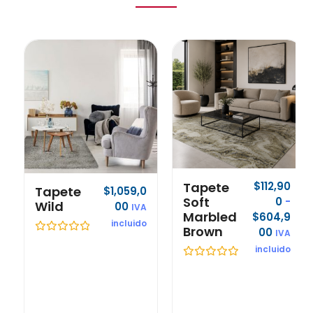
Tapete
$
112,90
Tapete
$
1,059,0
Soft
0
-
Wild
00
IVA
Marbled
$
604,9
incluido
Brown
00
IVA
V
incluido
a
l
V
o
a
r
l
a
o
d
r
o