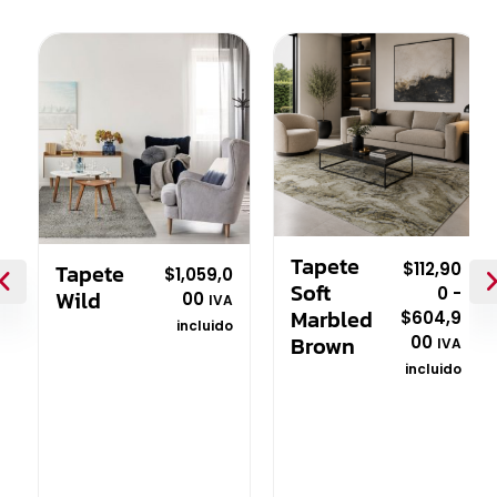
✕
Tapete
Tapete
$
112,90
$
1,059,0
Soft
0
-
Wild
00
IVA
Marbled
$
604,9
incluido
Brown
00
IVA
V
incluido
a
l
V
o
a
r
l
a
o
d
r
o
a
c
d
o