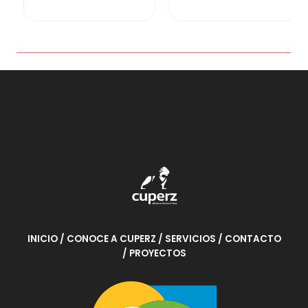
o
n
c
0
o
d
n
e
0
5
d
e
5
INICIO
/ CONOCE A CUPERZ
/ SERVICIOS
/ CONTACTO
/ PROYECTOS