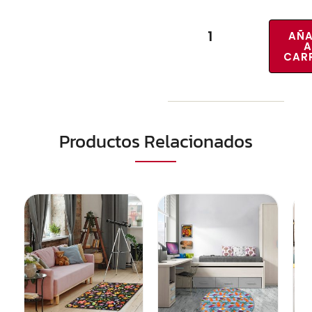
AÑA
A
CAR
Productos Relacionados