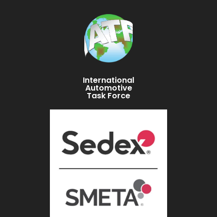
International
Automotive
Task Force