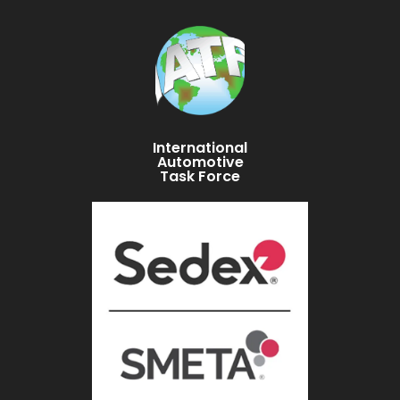
International
Automotive
Task Force