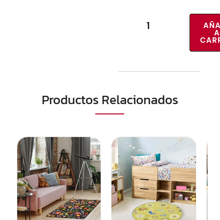
AÑA
A
CAR
Productos Relacionados