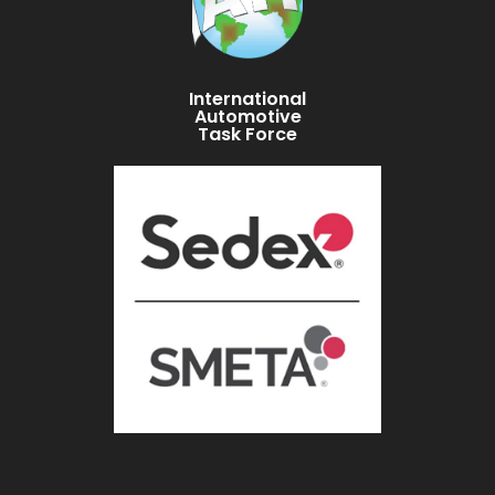
International
Automotive
Task Force