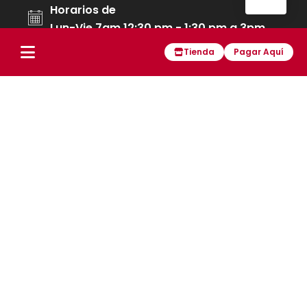
Horarios de
Lun-Vie 7am 12:30 pm - 1:30 pm a 3pm
Tienda
Pagar Aquí
Políticas de tratamiento de datos
Preguntas frecuentes
Políticas de garantía