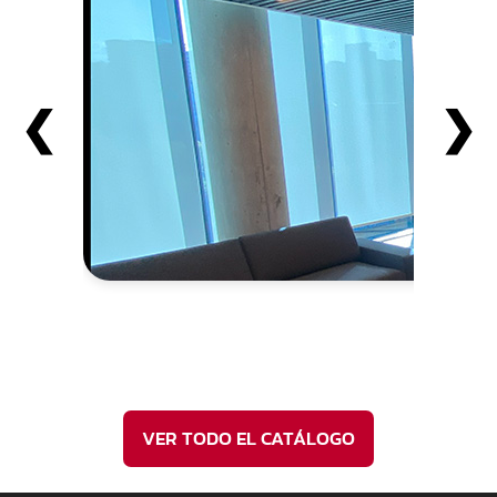
❮
❯
H
SOLUCIO
VER TODO EL CATÁLOGO