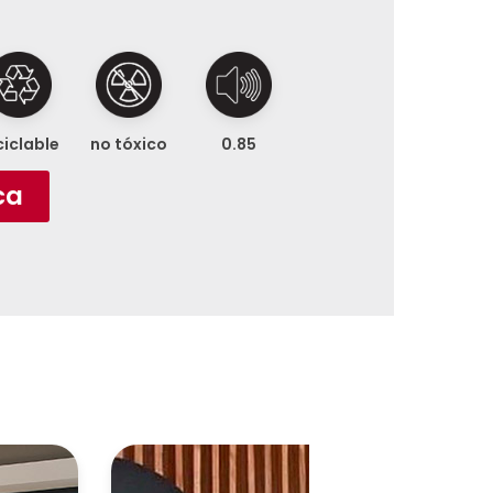
ciclable
no tóxico
0.85
ca