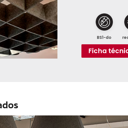
BS1-do
re
Ficha técni
ados