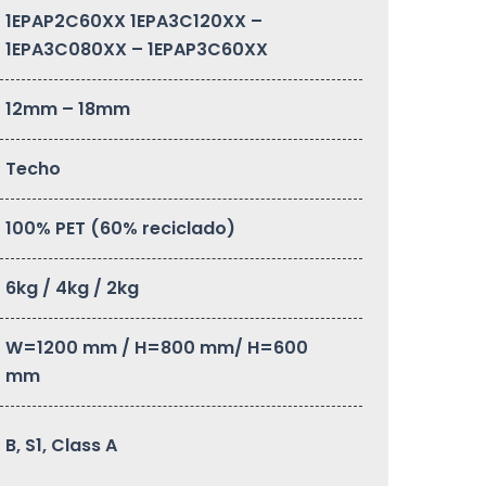
1EPAP2C60XX 1EPA3C120XX –
1EPA3C080XX – 1EPAP3C60XX
12mm – 18mm
Techo
100% PET (60% reciclado)
6kg / 4kg / 2kg
W=1200 mm / H=800 mm/ H=600
mm
B, S1, Class A