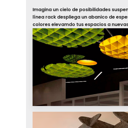
Imagina un cielo de posibilidades suspen
línea rack despliega un abanico de esp
colores elevamdo tus espacios a nuevas
❮