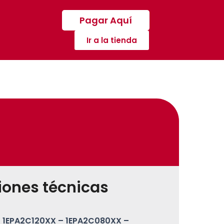
Pagar Aquí
Ir a la tienda
iones técnicas
1EPA2C120XX – 1EPA2C080XX –