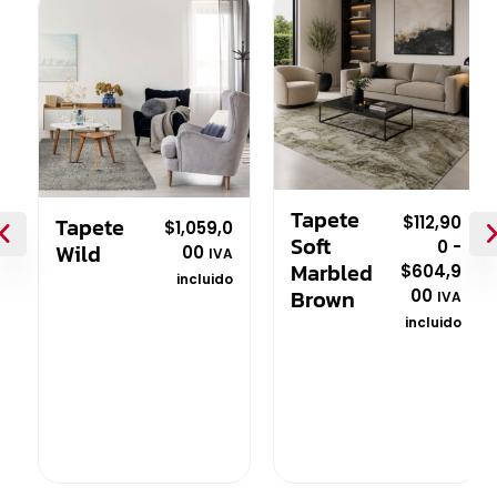
Tapete
Tapete
$
112,90
$
1,059,0
Soft
0
-
Wild
00
IVA
Marbled
$
604,9
incluido
Brown
00
IVA
V
incluido
a
l
V
o
a
r
l
a
o
d
r
o
a
c
d
o
✕
o
n
c
0
o
d