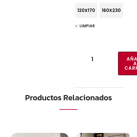
120X170
160X230
LIMPIAR
AÑA
A
CAR
Productos Relacionados