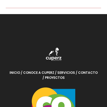
n
e
0
5
d
e
5
INICIO
/ CONOCE A CUPERZ
/ SERVICIOS
/ CONTACTO
/ PROYECTOS